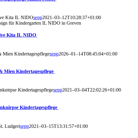
ti­ve Kita IL NIDO
sepp
2021–03–12T10:28:37+01:00
ti­ve Kita IL NIDO
 Mien Kin­der­ta­ges­pfle­ge
sepp
2026–01–14T08:45:04+01:00
& Mien Kindertagespflege
­knirp­se Kin­der­ta­ges­pfle­ge
sepp
2021–03–04T22:02:26+01:00
n­knirp­se Kindertagespflege
t. Lud­ge­ri
sepp
2021–03–15T13:31:57+01:00