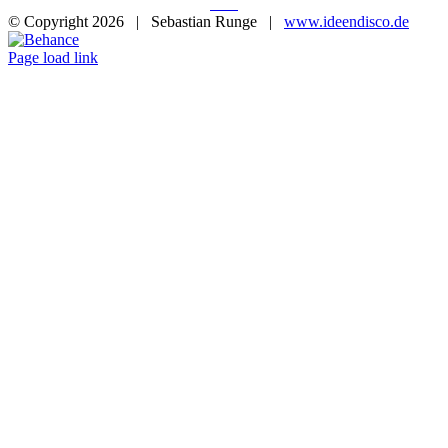
© Copyright
2026 | Sebastian Runge |
www.ideendisco.de
Instagram
Flickr
Xing
Behance
E-
Telefon
Mail
Page load link
Nach
oben