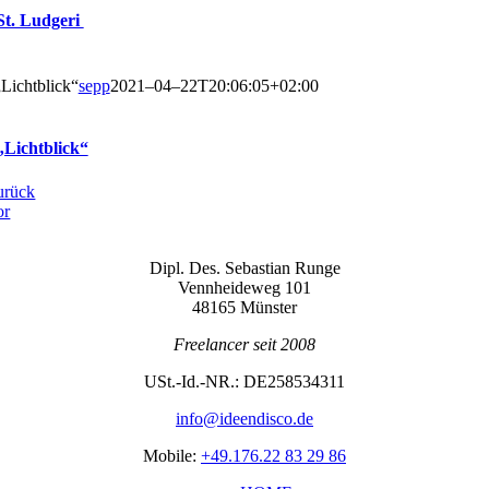
St. Ludgeri
Licht­blick“
sepp
2021–04–22T20:06:05+02:00
„Licht­blick“
urück
or
Dipl. Des. Sebas­ti­an Runge
Venn­hei­de­weg 101
48165 Münster
Free­lan­cer seit 2008
USt.-Id.-NR.: DE258534311
info@ideendisco.de
Mobi­le:
+49.176.22 83 29 86