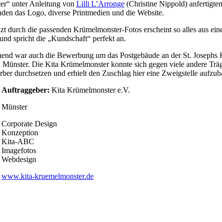
ter“ unter Anlei­tung von
Lil­li L’Ar­ron­ge
(Chris­ti­ne Nip­pold) anfer­tig­ten
­den das Logo, diver­se Print­me­di­en und die Website.
t durch die pas­sen­den Krü­­mel­­mons­­ter-Fotos erscheint so alles aus ei
nd spricht die „Kund­schaft“ per­fekt an.
nend war auch die Bewer­bung um das Post­ge­bäu­de an der St. Josephs 
 Müns­ter. Die Kita Krü­mel­mons­ter konn­te sich gegen vie­le ande­re Trä­­
­ber durch­set­zen und erhielt den Zuschlag hier eine Zweig­stel­le aufzu
Auf­trag­ge­ber:
Kita Krü­mel­mons­ter e.V.
Müns­ter
Cor­po­ra­te Design
Konzeption
Kita-ABC
Imagefotos
Webdesign
www.kita-kruemelmonster.de