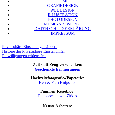
HOME
GRA­FIK­DE­SIGN
WEB­DE­SIGN
ILLUS­TRA­TI­ON
PHO­TO­DE­SIGN
MUSIC-ART­WORKS
DATEN­SCHUTZ­ER­KLÄ­RUNG
IMPRES­SUM
Privatsphäre-Einstellungen ändern
Historie der Privatsphäre-Einstellungen
Einwilligungen widerrufen
Zeit statt Zeug verschenken:
Geschenk­te Erinnerungen
Hoch­zeits­fo­to­gra­fie/-Pape­te­rie:
Herr & Frau Knipsidee
Fami­li­en-Rei­se­blog:
Ein biss­chen wie Zirkus
Neus­te Arbeiten: