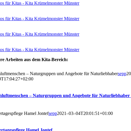
e­re Arbei­ten aus dem Kita-Bereich:
­luft­men­schen – Natur­grup­pen und Ange­bo­te für Natur­lieb­ha­ber
sepp
20
0T17:04:27+02:00
h­luft­men­schen – Natur­grup­pen und Ange­bo­te für Naturliebhaber
r­ta­ges­pfle­ge Hamel Jon­tef
sepp
2021–03–04T20:01:51+01:00
er­ta­ges­pfle­ge Hamel Jontef