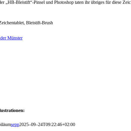
der „HB-Bleistift“-Pinsel und Pho­to­shop taten ihr übri­ges für die­se Zeic
Zei­chen­ta­blet, Bleistift-Brush
in­der Münster
llustrationen:
i­lä­um
sepp
2025–09–24T09:22:46+02:00