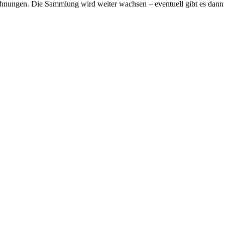
h­nun­gen. Die Samm­lung wird wei­ter wach­sen – even­tu­ell gibt es dann w