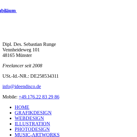
Jubiläum
Dipl. Des. Sebas­ti­an Runge
Venn­hei­de­weg 101
48165 Münster
Free­lan­cer seit 2008
USt.-Id.-NR.: DE258534311
info@ideendisco.de
Mobi­le:
+49.176.22 83 29 86
HOME
GRA­FIK­DE­SIGN
WEB­DE­SIGN
ILLUS­TRA­TI­ON
PHO­TO­DE­SIGN
MUSIC-ART­WORKS