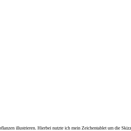
an­zen illus­trie­ren. Hier­bei nutz­te ich mein Zei­chen­ta­blet um die Skiz­z