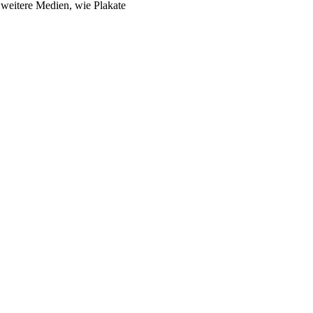
ei­te­re Medi­en, wie Pla­ka­te