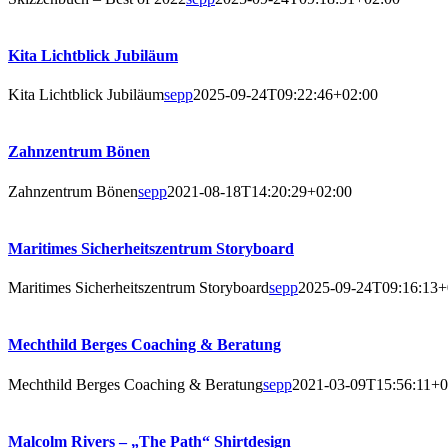
Kita Licht­blick Jubiläum
Kita Licht­blick Jubiläum
sepp
2025-09-24T09:22:46+02:00
Zahn­zen­trum Bönen
Zahn­zen­trum Bönen
sepp
2021-08-18T14:20:29+02:00
Mari­ti­mes Sicher­heits­zen­trum Storyboard
Mari­ti­mes Sicher­heits­zen­trum Storyboard
sepp
2025-09-24T09:16:13+
Mecht­hild Ber­ges Coa­ching & Beratung
Mecht­hild Ber­ges Coa­ching & Beratung
sepp
2021-03-09T15:56:11+0
Mal­colm Rivers – „The Path“ Shirtdesign