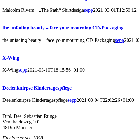
Mal­colm Rivers – „The Path“ Shirtdesign
sepp
2021-03-01T12:50:12+
the unfa­ding beau­ty – face your mour­ning CD-Packaging
the unfa­ding beau­ty – face your mour­ning CD-Packaging
sepp
2021-0
X‑Wing
X‑Wing
sepp
2021-03-10T18:15:56+01:00
Deelen­knirp­se Kindertagespflege
Deelen­knirp­se Kindertagespflege
sepp
2021-03-04T22:02:26+01:00
Dipl. Des. Sebas­ti­an Runge
Venn­hei­de­weg 101
48165 Münster
Free­lan­cer seit 2008