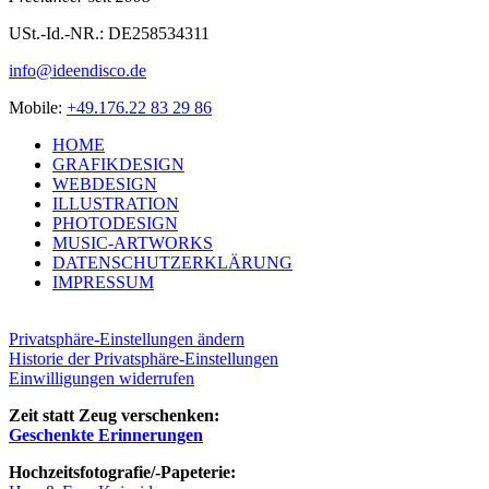
USt.-Id.-NR.: DE258534311
info@ideendisco.de
Mobi­le:
+49.176.22 83 29 86
HOME
GRA­FIK­DE­SIGN
WEB­DE­SIGN
ILLUS­TRA­TI­ON
PHO­TO­DE­SIGN
MUSIC-ART­WORKS
DATEN­SCHUTZ­ER­KLÄ­RUNG
IMPRES­SUM
Privatsphäre-Einstellungen ändern
Historie der Privatsphäre-Einstellungen
Einwilligungen widerrufen
Zeit statt Zeug verschenken:
Geschenk­te Erinnerungen
Hoch­zeits­fo­to­gra­fie/-Pape­te­rie: