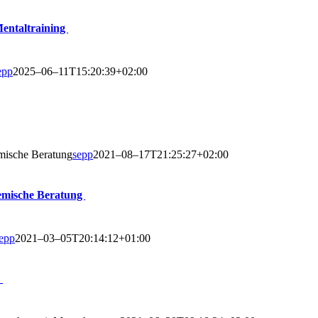
entaltraining
epp
2025–06–11T15:20:39+02:00
­mi­sche Bera­tung
sepp
2021–08–17T21:25:27+02:00
te­mi­sche Beratung
epp
2021–03–05T20:14:12+01:00
!