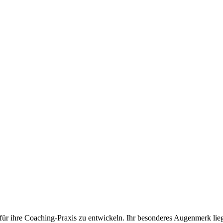
für ihre Coa­ching-Pra­xis zu ent­wi­ckeln. Ihr beson­de­res Augen­merk li