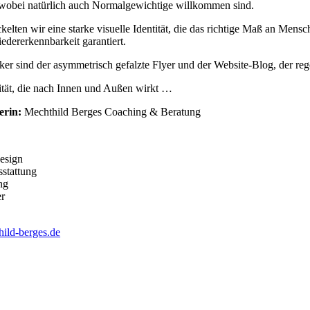
 wobei natür­lich auch Nor­mal­ge­wich­ti­ge will­kom­men sind.
el­ten wir eine star­ke visu­el­le Iden­ti­tät, die das rich­ti­ge Maß an Mensc
­der­erkenn­bar­keit garantiert.
ker sind der asym­me­trisch gefalz­te Fly­er und der Web­­si­te-Blog, der re
n­ti­tät, die nach Innen und Außen wirkt …
e­rin:
Mecht­hild Ber­ges Coa­ching & Beratung
Design
sstattung
ng
er
ild-berges.de