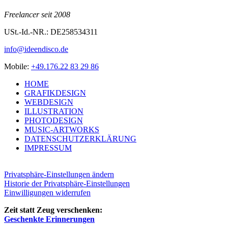
Free­lan­cer seit 2008
USt.-Id.-NR.: DE258534311
info@ideendisco.de
Mobi­le:
+49.176.22 83 29 86
HOME
GRA­FIK­DE­SIGN
WEB­DE­SIGN
ILLUS­TRA­TI­ON
PHO­TO­DE­SIGN
MUSIC-ART­WORKS
DATEN­SCHUTZ­ER­KLÄ­RUNG
IMPRES­SUM
Privatsphäre-Einstellungen ändern
Historie der Privatsphäre-Einstellungen
Einwilligungen widerrufen
Zeit statt Zeug verschenken:
Geschenk­te Erinnerungen