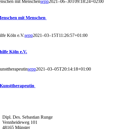
n­schen mit Men­schen
sepp
2021–06–30T09:18:24+02:00
Men­schen mit Menschen
hil­fe Köln e.V.
sepp
2021–03–15T11:26:57+01:00
­hil­fe Köln e.V.
st­the­ra­peu­tin
sepp
2021–03–05T20:14:18+01:00
 Kunsttherapeutin
Dipl. Des. Sebas­ti­an Runge
Venn­hei­de­weg 101
48165 Münster