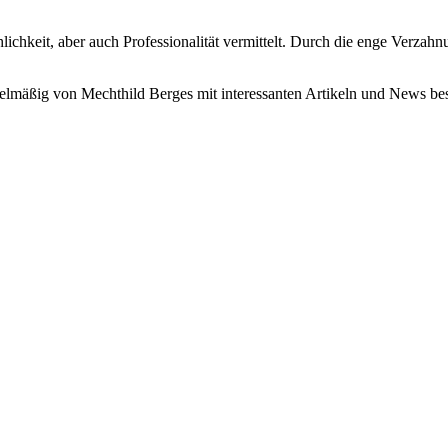
h­lich­keit, aber auch Pro­fes­sio­na­li­tät ver­mit­telt. Durch die enge Ver­z
gel­mä­ßig von Mecht­hild Ber­ges mit inter­es­san­ten Arti­keln und News b