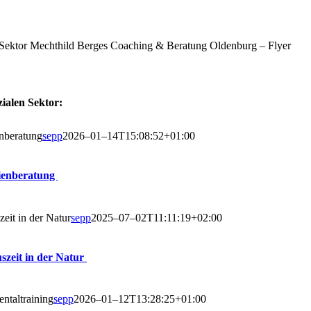
a­len Sektor:
n­be­ra­tung
sepp
2026–01–14T15:08:52+01:00
lienberatung
zeit in der Natur
sepp
2025–07–02T11:11:19+02:00
s­zeit in der Natur
al­trai­ning
sepp
2026–01–12T13:28:25+01:00