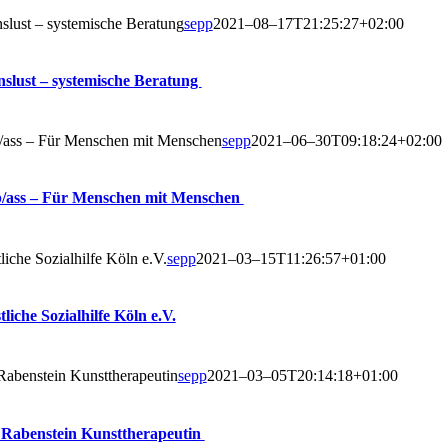
­lust – sys­te­mi­sche Bera­tung
sepp
2021–08–17T21:25:27+02:00
s­lust – sys­te­mi­sche Beratung
ass – Für Men­schen mit Men­schen
sepp
2021–06–30T09:18:24+02:00
/ass – Für Men­schen mit Menschen
­li­che Sozi­al­hil­fe Köln e.V.
sepp
2021–03–15T11:26:57+01:00
­li­che Sozi­al­hil­fe Köln e.V.
aben­stein Kunst­the­ra­peu­tin
sepp
2021–03–05T20:14:18+01:00
Raben­stein Kunsttherapeutin