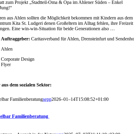
latt zum Pro­jekt „Stadt­­­teil-Oma & Opa im Ahle­ner Süden – Enkel
Jung!“
­ren aus Ahlen soll­ten die Mög­lich­keit bekom­men mit Kin­dern aus dem
zen­trum Kita St. Lud­ge­ri denen Groß­el­tern im All­tag feh­len, ihre Frei­zeit
in­gen. Eine win-win-Situa­­ti­on für bei­de Gene­ra­tio­nen also …
Auf­trag­ge­ber:
Cari­tas­ver­band für Ahlen, Dren­stein­furt und Sendenho
Ahlen
Cor­po­ra­te Design
Flyer
aus dem sozia­len Sektor:
l­bar Fami­li­en­be­ra­tung
sepp
2026–01–14T15:08:52+01:00
el­bar Familienberatung