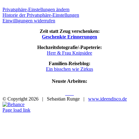
Privatsphäre-Einstellungen ändern
Historie der Privatsphäre-Einstellungen
Einwilligungen widerrufen
Zeit statt Zeug verschenken:
Geschenk­te Erinnerungen
Hoch­zeits­fo­to­gra­fie/-Pape­te­rie:
Herr & Frau Knipsidee
Fami­li­en-Rei­se­blog:
Ein biss­chen wie Zirkus
Neus­te Arbeiten:
© Copyright
2026 | Sebastian Runge |
www.ideendisco.de
Instagram
Flickr
Xing
Behance
E-
Telefon
Mail
Page load link
Nach
oben