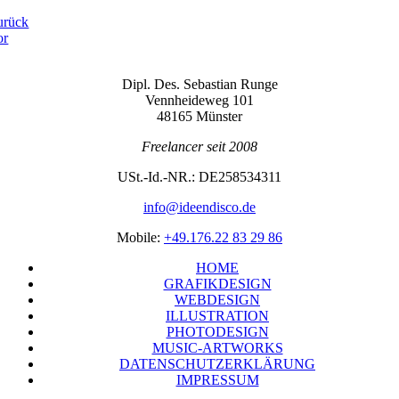
urück
or
Dipl. Des. Sebas­ti­an Runge
Venn­hei­de­weg 101
48165 Münster
Free­lan­cer seit 2008
USt.-Id.-NR.: DE258534311
info@ideendisco.de
Mobi­le:
+49.176.22 83 29 86
HOME
GRA­FIK­DE­SIGN
WEB­DE­SIGN
ILLUS­TRA­TI­ON
PHO­TO­DE­SIGN
MUSIC-ART­WORKS
DATEN­SCHUTZ­ER­KLÄ­RUNG
IMPRES­SUM