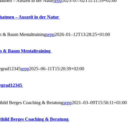
at­men – Aus­zeit in der Natur
sepp
2025–07–02T11:11:19+02:00
­at­men – Aus­zeit in der Natur
 & Baum Men­tal­trai­ning
sepp
2026–01–12T13:28:25+01:00
n & Baum Mentaltraining
egrad12345
sepp
2025–06–11T15:20:39+02:00
gegrad12345
­hild Ber­ges Coa­ching & Bera­tung
sepp
2021–03–09T15:56:11+01:00
­hild Ber­ges Coa­ching & Beratung