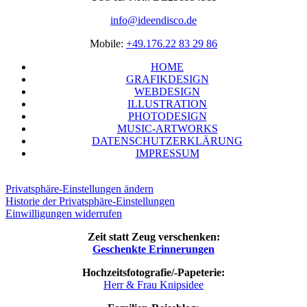
info@ideendisco.de
Mobi­le:
+49.176.22 83 29 86
HOME
GRA­FIK­DE­SIGN
WEB­DE­SIGN
ILLUS­TRA­TI­ON
PHO­TO­DE­SIGN
MUSIC-ART­WORKS
DATEN­SCHUTZ­ER­KLÄ­RUNG
IMPRES­SUM
Privatsphäre-Einstellungen ändern
Historie der Privatsphäre-Einstellungen
Einwilligungen widerrufen
Zeit statt Zeug verschenken:
Geschenk­te Erinnerungen
Hoch­zeits­fo­to­gra­fie/-Pape­te­rie:
Herr & Frau Knipsidee