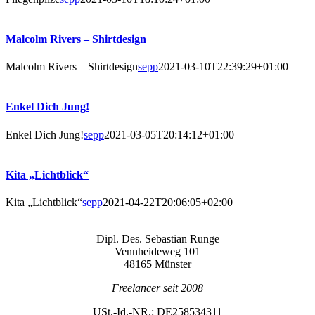
Mal­colm Rivers – Shirtdesign
Mal­colm Rivers – Shirtdesign
sepp
2021-03-10T22:39:29+01:00
Enkel Dich Jung!
Enkel Dich Jung!
sepp
2021-03-05T20:14:12+01:00
Kita „Licht­blick“
Kita „Licht­blick“
sepp
2021-04-22T20:06:05+02:00
Dipl. Des. Sebas­ti­an Runge
Venn­hei­de­weg 101
48165 Münster
Free­lan­cer seit 2008
USt.-Id.-NR.: DE258534311